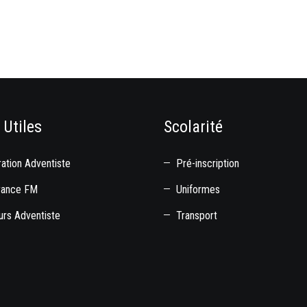
 Utiles
Scolarité
ation Adventiste
Pré-inscription
rance FM
Uniformes
rs Adventiste
Transport