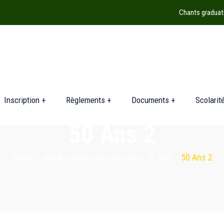
Chants graduat
Inscription +
Règlements +
Documents +
Scolarit
50 Ans 2
Home
>
Week-End Des Retrouvailles 50 Ans
>
50 Ans 2