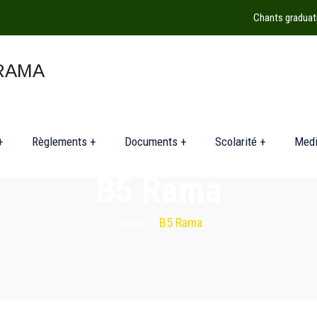
Chants graduat
+
Règlements +
Documents +
Scolarité +
Med
B5 Rama
Home
>
B5 Rama