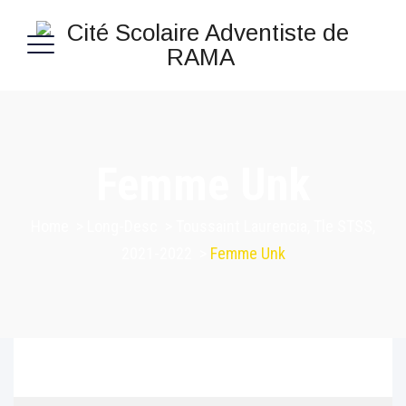
Femme Unk
Home
>
Long-Desc
>
Toussaint Laurencia, Tle STSS,
2021-2022
>
Femme Unk