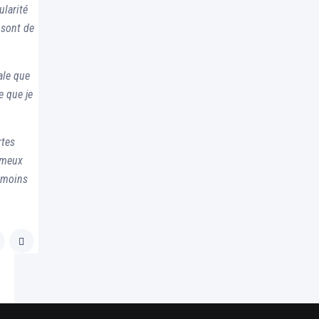
ularité
 sont de
ale que
e que je
rtes
ameux
u moins