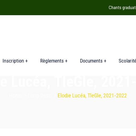
Chants graduat
Inscription +
Règlements +
Documents +
Scolarit
ie Lucéa, TleGle, 2021
Home
>
Long-Desc
>
Elodie Lucéa, TleGle, 2021-2022