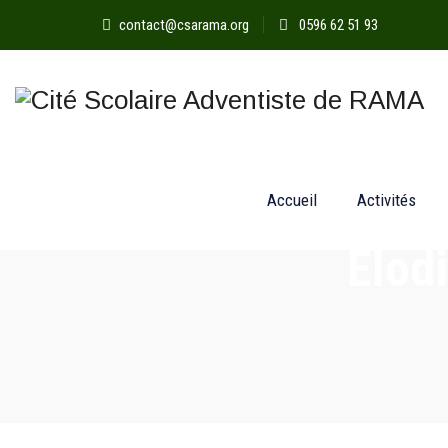
contact@csarama.org
0596 62 51 93
Accueil
Activités
Elod