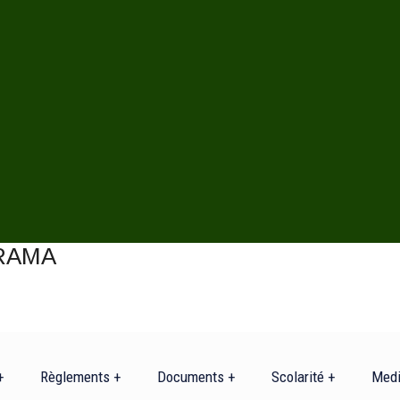
+
Règlements +
Documents +
Scolarité +
Med