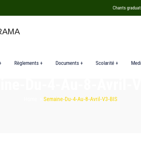
Chants graduat
+
Règlements +
Documents +
Scolarité +
Med
ne-Du-4-Au-8-Avril-V
Home
>
Semaine-Du-4-Au-8-Avril-V3-BIS