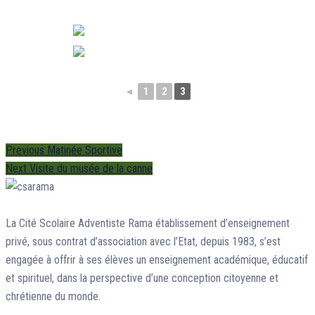
◄
1
2
3
Navigation
Previous
Previous
Matinée Sportive
Next
post:
Next
Visite du musée de la canne
de
post:
l’article
La Cité Scolaire Adventiste Rama établissement d’enseignement
privé, sous contrat d’association avec l’Etat, depuis 1983, s’est
engagée à offrir à ses élèves un enseignement académique, éducatif
et spirituel, dans la perspective d’une conception citoyenne et
chrétienne du monde.