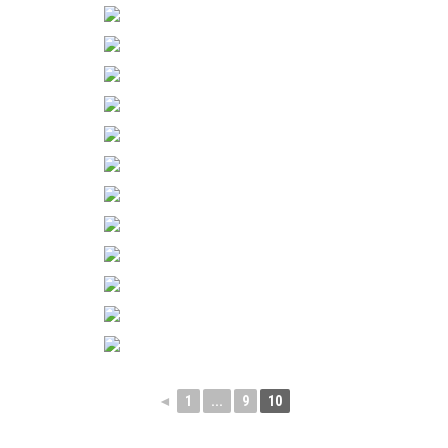
◄
1
...
9
10