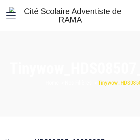
Tinywow_HDS08507
Home
>
Nos Filières
>
Tinywow_HDS085