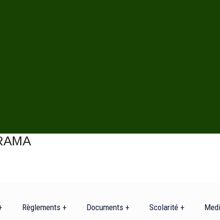
+
Règlements +
Documents +
Scolarité +
Med