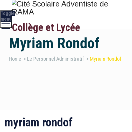
Toggle
menu
Collège et Lycée
Myriam Rondof
Home
>
Le Personnel Administratif
>
Myriam Rondof
myriam rondof