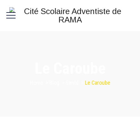
Le Caroube
Home
>
Blog
>
Santé
>
Le Caroube