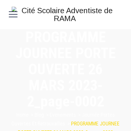
PROGRAMME
JOURNEE PORTE
OUVERTE 26
MARS 2023-
2_page-0002
Home
>
Blog
>
Evenements
>
Journée Portes
Ouvertes Et Retrouvailles
>
PROGRAMME JOURNEE