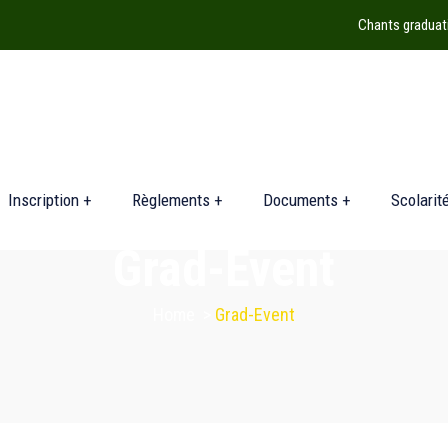
Chants graduat
Inscription +
Règlements +
Documents +
Scolarit
Grad-Event
Home
>
Grad-Event