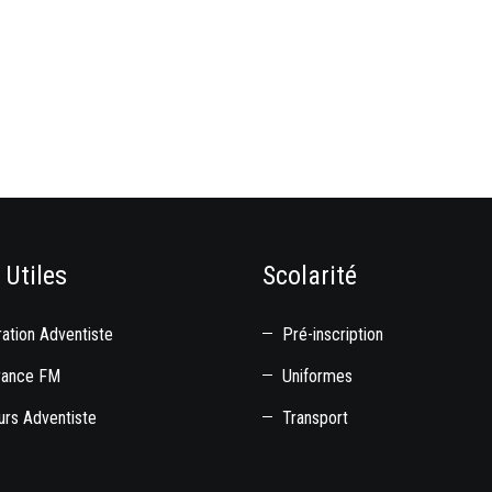
 Utiles
Scolarité
ation Adventiste
Pré-inscription
rance FM
Uniformes
rs Adventiste
Transport