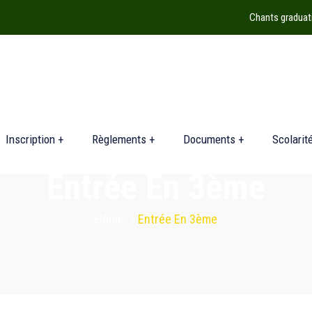
Chants graduat
Inscription +
Règlements +
Documents +
Scolarit
Entrée En 3ème
Home
>
Entrée En 3ème