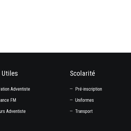
 Utiles
Scolarité
ation Adventiste
Pré-inscription
rance FM
Uniformes
rs Adventiste
Transport