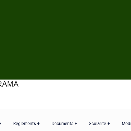
+
Règlements +
Documents +
Scolarité +
Med